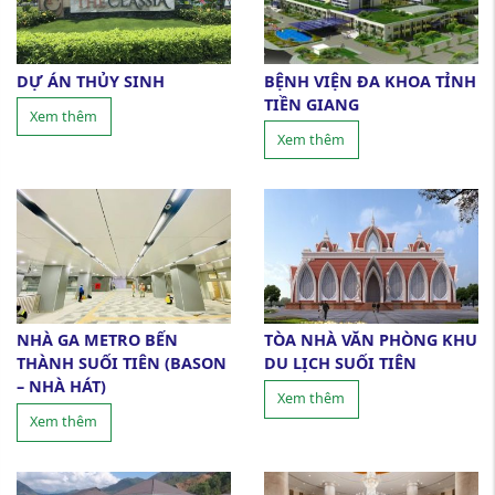
DỰ ÁN THỦY SINH
BỆNH VIỆN ĐA KHOA TỈNH
TIỀN GIANG
Xem thêm
Xem thêm
NHÀ GA METRO BẾN
TÒA NHÀ VĂN PHÒNG KHU
THÀNH SUỐI TIÊN (BASON
DU LỊCH SUỐI TIÊN
– NHÀ HÁT)
Xem thêm
Xem thêm