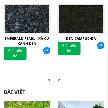
EMPERALD PEARL - XÀ CỪ
ĐEN CAMPUCHIA
XANH ĐEN
Giá: Liên
Giá: Liên
hệ
hệ
1
2
BÀI VIẾT