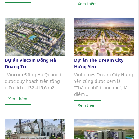
Xem thêm
Dự án Vincom Đông Hà
Dự án The Dream City
Quảng Trị
Hưng Yên
Vincom Đông Hà Quảng trị
Vinhomes Dream City Hưng
được quy hoạch trên tổng
Yên cũng được xem là
diện tích 132.415,6 m2. ...
“Thành phố trong mơ”, là
điểm ...
Xem thêm
Xem thêm