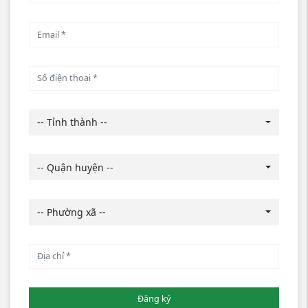
-- Tỉnh thành --
-- Quận huyện --
-- Phường xã --
Đăng ký