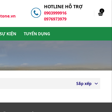
HOTLINE HỖ TRỢ
0
0903999916
tone.vn
0976973979
 SỰ KIỆN
TUYỂN DỤNG
Sắp xếp