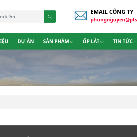
EMAIL CÔNG TY
phungnguyen@pts
HIỆU
DỰ ÁN
SẢN PHẨM
ỐP LÁT
TIN TỨC -