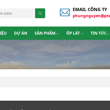
EMAIL CÔNG TY
phungnguyen@pts
HIỆU
DỰ ÁN
SẢN PHẨM
ỐP LÁT
TIN TỨC -