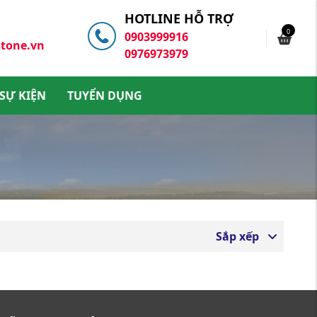
HOTLINE HỖ TRỢ
0
0903999916
tone.vn
0976973979
 SỰ KIỆN
TUYỂN DỤNG
Sắp xếp