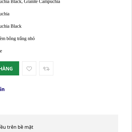
hia Black, Granite Campuchia
chia
chia Black
èm bông trắng nhỏ
e
 HÀNG
ều trên bề mặt