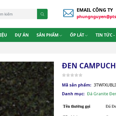
EMAIL CÔNG TY
phungnguyen@pts
HIỆU
DỰ ÁN
SẢN PHẨM
ỐP LÁT
TIN TỨC -
ĐEN CAMPUCH
Mã sản phẩm:
3TWFXUBL
Danh mục:
Đá Granite Đ
Tên thường gọi
Đá Đe