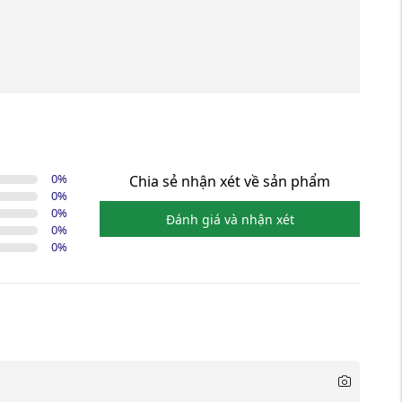
0
%
Chia sẻ nhận xét về sản phẩm
0
%
0
%
Đánh giá và nhận xét
0
%
0
%