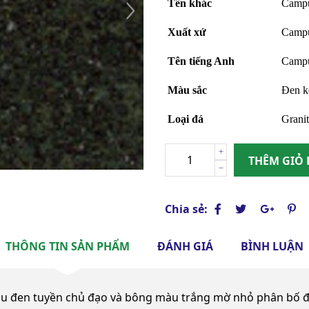
Tên khác
Campuc
Xuất xứ
Campu
Tên tiếng Anh
Campu
Màu sắc
Đen k
Loại đá
Granit
THÊM GIỎ
Chia sẻ:
THÔNG TIN SẢN PHẨM
ĐÁNH GIÁ
BÌNH LUẬN
u đen tuyền chủ đạo và bông màu trắng mờ nhỏ phân bố đ