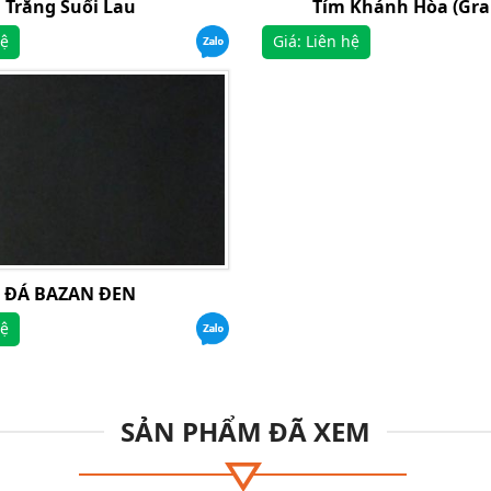
Trắng Suối Lau
Tím Khánh Hòa (Gra
hệ
Giá: Liên hệ
ĐÁ BAZAN ĐEN
hệ
SẢN PHẨM ĐÃ XEM