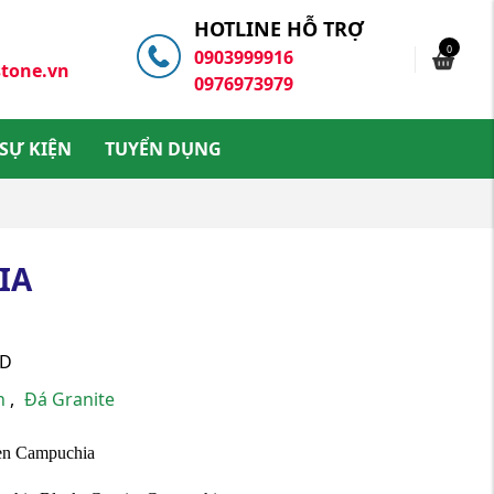
HOTLINE HỖ TRỢ
0
0903999916
tone.vn
0976973979
 SỰ KIỆN
TUYỂN DỤNG
IA
ID
en
,
Đá Granite
n Campuchia