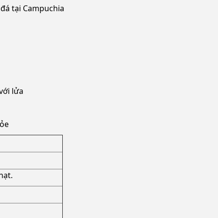
 đá tại Campuchia
với lửa
hỏe
hạt.